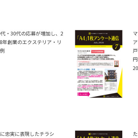
0代・30代の応募が増加し、2
マ
48年創業のエクステリア・リ
ア
例
戸
円
20
に忠実に表現したチラシ
た