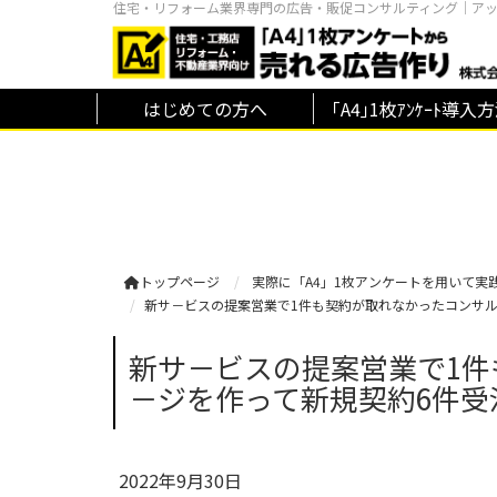
住宅・リフォーム業界専門の広告・販促コンサルティング｜ア
はじめての方へ
｢A4｣1枚ｱﾝｹｰﾄ導入
トップページ
実際に「A4」1枚アンケートを用いて実
新サ－ビスの提案営業で1件も契約が取れなかったコンサ
新サ－ビスの提案営業で1
－ジを作って新規契約6件受
2022年9月30日